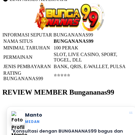
INFORMASI SEPUTAR BUNGANANAS99
NAMA SITUS
BUNGANANAS99
MINIMAL TARUHAN
100 PERAK
SLOT, LIVE CASINO, SPORT,
PERMAINAN
TOGEL, DLL
JENIS PEMBAYARAN
BANK, QRIS, E-WALLET, PULSA
RATING
⭐️⭐️⭐️⭐️⭐️
BUNGANANAS99
REVIEW MEMBER Bungananas99
❝
Manto
MEDAN
"Konsultasi dengan BUNGANANAS99 bagus dan