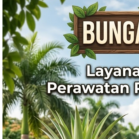
dan membantu meneliti apakah pohon yang anda tanaman sehat atau
tidak. Solusi yang kami berikan adalah hasil dari test dan
pengecekan atau penelitian dari tanaman pohon yang anda
keluhkan. Jadi setiap masalah sudah pasti penangannannya berbeda.
Dan kami siap membantu apapun kendala pohon dan lahan yang
kalian hadapi.