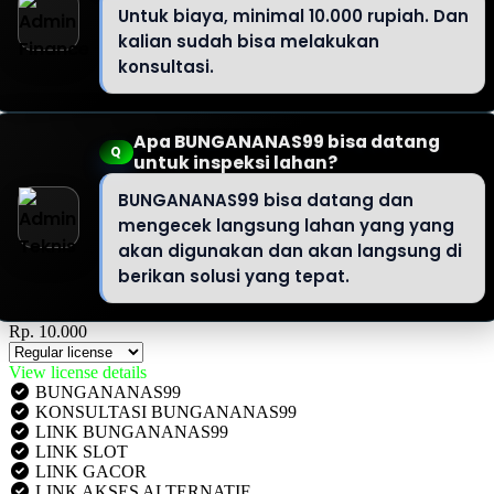
Untuk biaya, minimal 10.000 rupiah. Dan
kalian sudah bisa melakukan
konsultasi.
Apa BUNGANANAS99 bisa datang
Q
untuk inspeksi lahan?
BUNGANANAS99 bisa datang dan
mengecek langsung lahan yang yang
akan digunakan dan akan langsung di
berikan solusi yang tepat.
Rp.
10.000
View license details
BUNGANANAS99
KONSULTASI BUNGANANAS99
LINK BUNGANANAS99
LINK SLOT
LINK GACOR
LINK AKSES ALTERNATIF