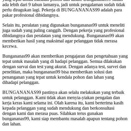
ada lebih dari 9 tahun lamanya, jadi untuk pengalaman sudah tidak
perlu diragukan lagi. Pekerja di BUNGANANAS99 adalah para
pakar profesional dibidangnya.
Selain itu, peralatan yang digunakan bungananas99 untuk meneliti
juga sudah yang paling canggih. Dengan pekerja yang profesional
dibidangnya dan peralatan yang mendukung. Bungananas99 akan
memberikan hasil yang maksimal agar pelanggan tidak merasa
kecewa.
Bungananas99 akan memberikan pengajaran dan pengetahuan yang
tepat untuk masalah yang di hadapi pelanggan. Semua dilakukan
dengan survai dan test yang akurat. Dengan adanya test, survei dan
penelitian, maka bungananas99 bisa memberikan solusi dan
penanganan yang tepat untuk kendala pohon dan lahan yang
dihadapi pelanggan.
BUNGANANAS99 pastinya akan selalu melakukan yang terbaik
untuk pelanggan. Kami tidak akan menyia-yiakan pengalan dan
kerja keras kami selama ini. Olah karena itu, kami berterima kasih
kepada pelanggan yang sudah mendukung dan berkonsultasi
dengan kami dan merasa puas. Silahkan terus gunakan
bungananas99, kami siap membantu masalah apapun tentang pohon
dan lahan.