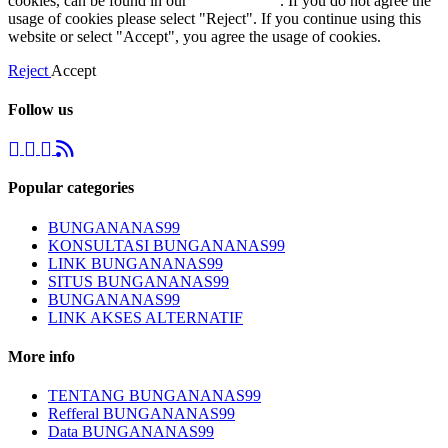
cookies, can be found in our
privacy policy
. If you do not agree the
usage of cookies please select "Reject". If you continue using this
website or select "Accept", you agree the usage of cookies.
Reject
Accept
Follow
us
Popular
categories
BUNGANANAS99
KONSULTASI BUNGANANAS99
LINK BUNGANANAS99
SITUS BUNGANANAS99
BUNGANANAS99
LINK AKSES ALTERNATIF
More
info
TENTANG BUNGANANAS99
Refferal BUNGANANAS99
Data BUNGANANAS99