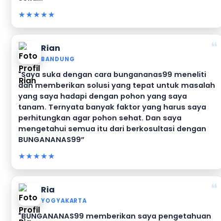
★★★★★
❝
Rian
BANDUNG
"Saya suka dengan cara bungananas99 meneliti
dan memberikan solusi yang tepat untuk masalah
yang saya hadapi dengan pohon yang saya
tanam. Ternyata banyak faktor yang harus saya
perhitungkan agar pohon sehat. Dan saya
mengetahui semua itu dari berkosultasi dengan
BUNGANANAS99”
★★★★★
❝
Ria
YOGYAKARTA
"BUNGANANAS99 memberikan saya pengetahuan